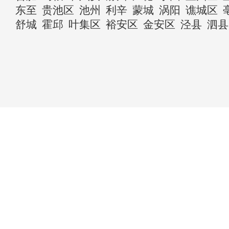
东至
贵池区
池州
利辛
蒙城
涡阳
谯城区
舒城
霍邱
叶集区
裕安区
金安区
泾县
泗县