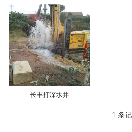
长丰打深水井
1 条记