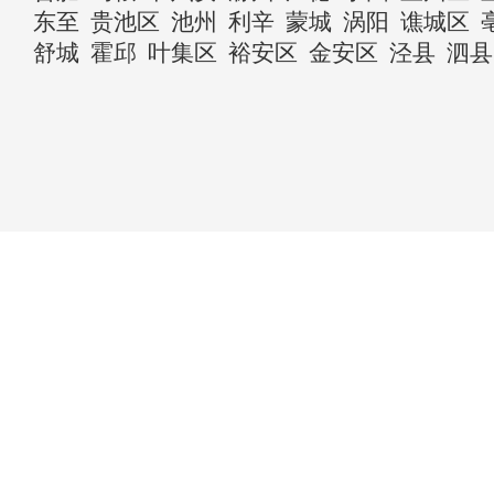
东至
贵池区
池州
利辛
蒙城
涡阳
谯城区
舒城
霍邱
叶集区
裕安区
金安区
泾县
泗县