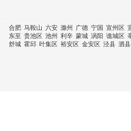
合肥
马鞍山
六安
滁州
广德
宁国
宣州区
东至
贵池区
池州
利辛
蒙城
涡阳
谯城区
舒城
霍邱
叶集区
裕安区
金安区
泾县
泗县