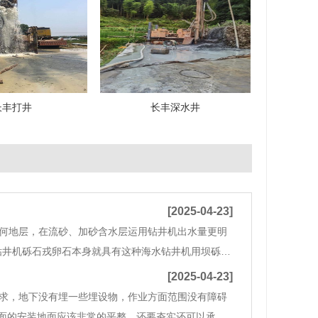
长丰打井
长丰深水井
[2025-04-23]
何地层，在流砂、加砂含水层运用钻井机出水量更明
钻井机砾石戎卵石本身就具有这种海水钻井机用坝砾职
。长丰钻井表示，因而钻井机填充依的粒捏能够比含
[2025-04-23]
求，地下没有埋一些埋设物，作业方面范围没有障碍
面的安装地面应该非常的平整，还要夯实还可以承受