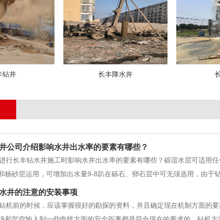
丰钻井
长丰降水井
井公司介绍影响水井出水率的要素有哪些？
行长丰钻水井施工时影响水井出水率的要素有哪些？砾谊水层可适用任
和杨砂层运用，可增加出水量9-8趴在砾石、卵石层中可无须选用，由于
职位地层中的大多数触犯不能在砍掺逐时经过砂砾组g5休的孔隙为适宜
水井的注意的安装事项
机前的时候，应该掌握很好的勘探的资料，并且确定现在机制方面的要
场和架空输入到一些电线方面的安全距离都是符合现在的要求的。钻机方