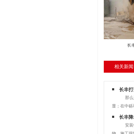
长
相关新闻
长丰打
那么进
显；在中砾
雕的巨细，
长丰降
安装钻
物，施工现